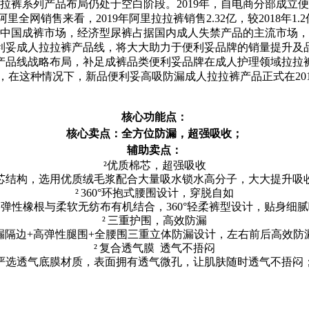
拉拉裤系列产品布局仍处于空白阶段。2019年，自电商分部成立便
。从阿里全网销售来看，2019年阿里拉拉裤销售2.32亿，较201
，中国成裤市场，经济型尿裤占据国内成人失禁产品的主流市
完善便利妥成人拉拉裤产品线，将大大助力于便利妥品牌的销量提升及品
品牌产品线战略布局，补足成裤品类便利妥品牌在成人护理领域拉拉裤
，在这种情况下，新品便利妥高吸防漏成人拉拉裤产品正式在2019
核心功能点：
核心卖点：全方位防漏，超强吸收；
辅助卖点：
²
优质棉芯，超强吸收
结构，选用优质绒毛浆配合大量吸水锁水高分子，大大提升吸收性能
²
360°环抱式腰围设计，穿脱自如
弹性橡根与柔软无纺布有机结合，
360°轻柔裤型设计，贴身细腻呵护
²
三重护围，高效防漏
漏隔边
+高弹性腿围+全腰围三重立体防漏设计，左右前后高效防漏
²
复合透气膜
透气不捂闷
严选透气底膜材质，表面拥有透气微孔，让肌肤随时透气不捂闷