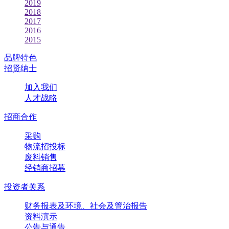
2019
2018
2017
2016
2015
品牌特色
招贤纳士
加入我们
人才战略
招商合作
采购
物流招投标
废料销售
经销商招募
投资者关系
财务报表及环境、社会及管治报告
资料演示
公告与通告