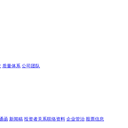
发
质量体系
公司团队
通函
新闻稿
投资者关系联络资料
企业管治
股票信息