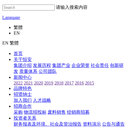
请输入搜索内容
Language
繁體
EN
EN
繁體
首页
关于恒安
集团介绍
发展历程
集团产业
企业荣誉
社会责任
创新研
发
质量体系
公司团队
新闻中心
2022
2021
2020
2019
2018
2017
2016
2015
品牌特色
招贤纳士
加入我们
人才战略
招商合作
采购
物流招投标
废料销售
经销商招募
投资者关系
财务报表及环境、社会及管治报告
资料演示
公告与通告