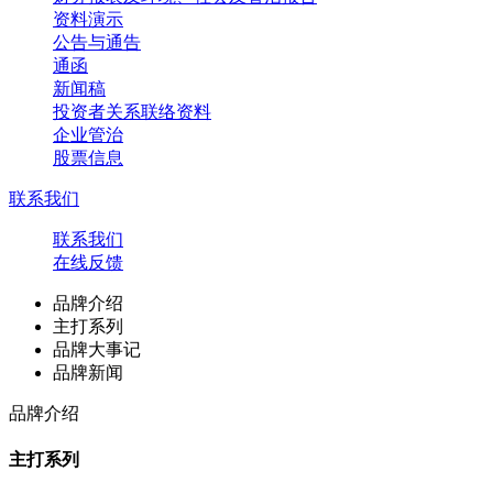
资料演示
公告与通告
通函
新闻稿
投资者关系联络资料
企业管治
股票信息
联系我们
联系我们
在线反馈
品牌介绍
主打系列
品牌大事记
品牌新闻
品牌介绍
主打系列