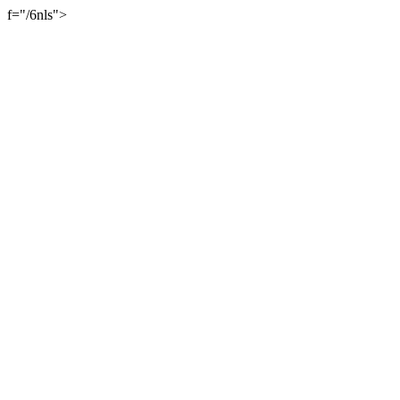
f="/6nls">