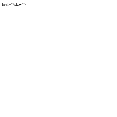
href="/xlzw">