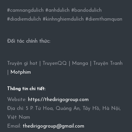
#camnangdulich #anhdulich #bandodulich
#diadiemdulich #kinhnghiemdulich #diemthamquan
Đối tác chính thức:
Truyện gì hot | TruyenQQ | Manga | Truyện Tranh
|
Motphim
Thông tin chi tiết:
Website:
https://thedirigogroup.com
Địa chỉ: 5 P. Từ Hoa, Quảng An, Tây Hồ, Hà Nội,
Việt Nam
Email:
thedirigogroup@gmail.com