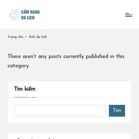
Skip
to
content
Trang chủ
•
Ảnh du lịch
There aren’t any posts currently published in this
category.
Tìm kiếm
Tìm