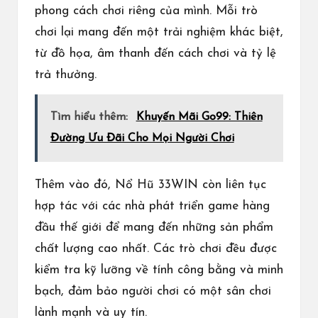
phong cách chơi riêng của mình. Mỗi trò
chơi lại mang đến một trải nghiệm khác biệt,
từ đồ họa, âm thanh đến cách chơi và tỷ lệ
trả thưởng.
Tìm hiểu thêm:
Khuyến Mãi Go99: Thiên
Đường Ưu Đãi Cho Mọi Người Chơi
Thêm vào đó, Nổ Hũ 33WIN còn liên tục
hợp tác với các nhà phát triển game hàng
đầu thế giới để mang đến những sản phẩm
chất lượng cao nhất. Các trò chơi đều được
kiểm tra kỹ lưỡng về tính công bằng và minh
bạch, đảm bảo người chơi có một sân chơi
lành mạnh và uy tín.