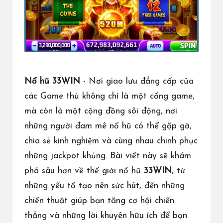
Nổ hũ 33WIN
- Nơi giao lưu đẳng cấp của
các Game thủ không chỉ là một cổng game,
mà còn là một cộng đồng sôi động, nơi
những người đam mê nổ hũ có thể gặp gỡ,
chia sẻ kinh nghiệm và cùng nhau chinh phục
những jackpot khủng. Bài viết này sẽ khám
phá sâu hơn về thế giới nổ hũ
33WIN
, từ
những yếu tố tạo nên sức hút, đến những
chiến thuật giúp bạn tăng cơ hội chiến
thắng và những lời khuyên hữu ích để bạn