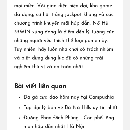
mọi miền. Với giao diện hiện đại, kho game
đa dạng, cơ hội trúng jackpot khủng và các
chương trình khuyến mãi hấp dẫn, Nổ Hũ
33WIN xứng đáng là điểm đến lý tưởng của
những người yêu thích thể loại game này.
Tuy nhiên, hãy luôn nhớ chơi có trách nhiệm
và biết dừng đúng lúc để có những trải
nghiệm thú vị và an toàn nhất.
Bài viết liên quan
Đá gà cựa dao hôm nay tại Campuchia
Top đại lý bán vé Bà Nà Hills uy tín nhất
Đường Phan Đình Phùng - Con phố lãng
mạn hấp dẫn nhất Hà Nội