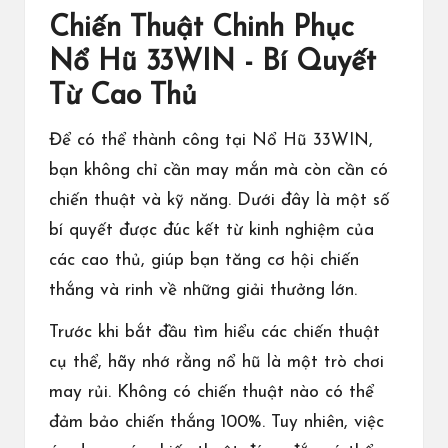
Chiến Thuật Chinh Phục
Nổ Hũ 33WIN - Bí Quyết
Từ Cao Thủ
Để có thể thành công tại Nổ Hũ 33WIN,
bạn không chỉ cần may mắn mà còn cần có
chiến thuật và kỹ năng. Dưới đây là một số
bí quyết được đúc kết từ
kinh nghiệm
của
các cao thủ, giúp bạn tăng cơ hội chiến
thắng và rinh về những giải thưởng lớn.
Trước khi bắt đầu tìm hiểu các chiến thuật
cụ thể, hãy nhớ rằng nổ hũ là một trò chơi
may rủi. Không có chiến thuật nào có thể
đảm bảo chiến thắng 100%. Tuy nhiên, việc