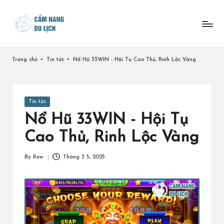
Skip
to
content
Trang chủ
•
Tin tức
•
Nổ Hũ 33WIN - Hội Tụ Cao Thủ, Rinh Lộc Vàng
Posted
Tin tức
in
Nổ Hũ 33WIN - Hội Tụ
Cao Thủ, Rinh Lộc Vàng
By
Rew
Tháng 3 5, 2025
Posted
by