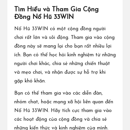
Tìm Hiểu và Tham Gia Cộng
Đồng Nổ Hũ 33WIN
Nổ Hũ 33WIN có một cộng đồng người
chơi rất lớn và sôi động. Tham gia vào cộng
đồng này sẽ mang lại cho bạn rất nhiều lợi
ích. Bạn có thể học hỏi kinh nghiệm từ những
người chơi khác, chia sẻ những chiến thuật
và mẹo chơi, và nhận được sự hỗ trợ khi
gặp khó khăn.
Bạn có thể tham gia vào các diễn đàn,
nhóm chat, hoặc mạng xã hội liên quan đến
Nổ Hũ 33WIN. Hãy tích cực tham gia vào
các hoạt động của cộng đồng và chia sẻ
những kiến thức và kinh nghiệm của mình.