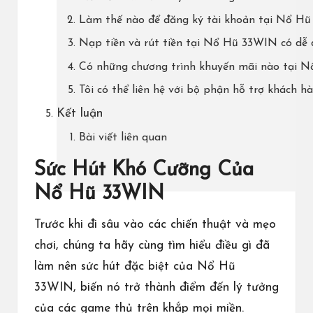
Làm thế nào để đăng ký tài khoản tại Nổ H
Nạp tiền và rút tiền tại Nổ Hũ 33WIN có dễ
Có những chương trình khuyến mãi nào tại 
Tôi có thể liên hệ với bộ phận hỗ trợ khách
Kết luận
Bài viết liên quan
Sức Hút Khó Cưỡng Của
Nổ Hũ 33WIN
Trước khi đi sâu vào các chiến thuật và mẹo
chơi, chúng ta hãy cùng tìm hiểu điều gì đã
làm nên sức hút đặc biệt của Nổ Hũ
33WIN, biến nó trở thành điểm đến lý tưởng
của các game thủ trên khắp mọi miền.