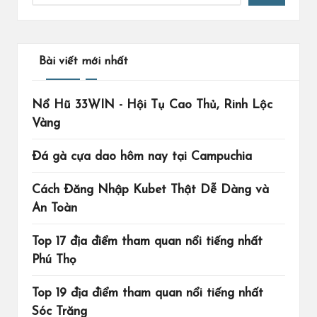
Bài viết mới nhất
Nổ Hũ 33WIN - Hội Tụ Cao Thủ, Rinh Lộc
Vàng
Đá gà cựa dao hôm nay tại Campuchia
Cách Đăng Nhập Kubet Thật Dễ Dàng và
An Toàn
Top 17 địa điểm tham quan nổi tiếng nhất
Phú Thọ
Top 19 địa điểm tham quan nổi tiếng nhất
Sóc Trăng