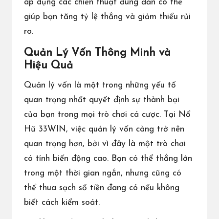
áp dụng các chiến thuật đúng đắn có thể
giúp bạn tăng tỷ lệ thắng và giảm thiểu rủi
ro.
Quản Lý Vốn Thông Minh và
Hiệu Quả
Quản lý vốn là một trong những yếu tố
quan trọng nhất quyết định sự thành bại
của bạn trong mọi trò chơi cá cược. Tại Nổ
Hũ 33WIN, việc quản lý vốn càng trở nên
quan trọng hơn, bởi vì đây là một trò chơi
có tính biến động cao. Bạn có thể thắng lớn
trong một thời gian ngắn, nhưng cũng có
thể thua sạch số tiền đang có nếu không
biết cách kiểm soát.