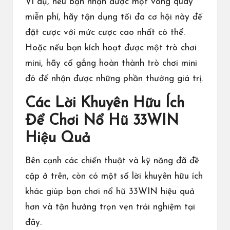
Ví dụ, nếu bạn nhận được một vòng quay
miễn phí, hãy tận dụng tối đa cơ hội này để
đặt cược với mức cược cao nhất có thể.
Hoặc nếu bạn kích hoạt được một trò chơi
mini, hãy cố gắng hoàn thành trò chơi mini
đó để nhận được những phần thưởng giá trị.
Các Lời Khuyên Hữu Ích
Để Chơi Nổ Hũ 33WIN
Hiệu Quả
Bên cạnh các chiến thuật và kỹ năng đã đề
cập ở trên, còn có một số lời khuyên hữu ích
khác giúp bạn chơi nổ hũ 33WIN hiệu quả
hơn và tận hưởng trọn vẹn trải nghiệm tại
đây.