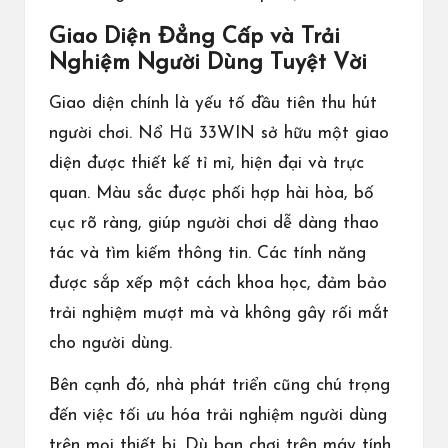
Giao Diện Đẳng Cấp và Trải
Nghiệm Người Dùng Tuyệt Vời
Giao diện chính là yếu tố đầu tiên thu hút
người chơi. Nổ Hũ 33WIN sở hữu một giao
diện được thiết kế tỉ mỉ, hiện đại và trực
quan. Màu sắc được phối hợp hài hòa, bố
cục rõ ràng, giúp người chơi dễ dàng thao
tác và tìm kiếm thông tin. Các tính năng
được sắp xếp một cách khoa học, đảm bảo
trải nghiệm mượt mà và không gây rối mắt
cho người dùng.
Bên cạnh đó, nhà phát triển cũng chú trọng
đến việc tối ưu hóa trải nghiệm người dùng
trên mọi thiết bị. Dù bạn chơi trên máy tính,