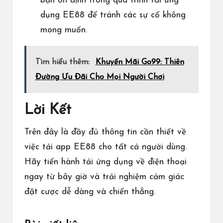
bạn ổn định trong quá trình tải ứng
dụng EE88 để tránh các sự cố không
mong muốn.
Tìm hiểu thêm:
Khuyến Mãi Go99: Thiên
Đường Ưu Đãi Cho Mọi Người Chơi
Lời Kết
Trên đây là đầy đủ thông tin cần thiết về
việc tải app EE88 cho tất cả người dùng.
Hãy tiến hành tải ứng dụng về điện thoại
ngay từ bây giờ và trải nghiệm cảm giác
đặt cược dễ dàng và chiến thắng.