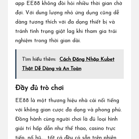
app EE88 không đòi hỏi nhiều thời gian chờ
đợi. Với dung lượng nhỏ ứng dụng cũng dễ
dàng tương thích với đa dạng thiết bị và
tránh tình trạng giật lag khi tham gia trải
nghiệm trong thời gian dài.
Tìm hiểu thêm:
Cách Đăng Nhập Kubet
Thật Dễ Dàng và An Toàn
Đầy đủ trò chơi
EE88 là một thương hiệu nhà cái nổi tiếng
với không gian cược đa dạng và phong phú.
Đồng hành cùng người chơi là đủ loại hình
giải trí hấp dẫn như thể thao, casino trực
tiếp, nổ hũ,… tất cả đều có sẵn trên phiên