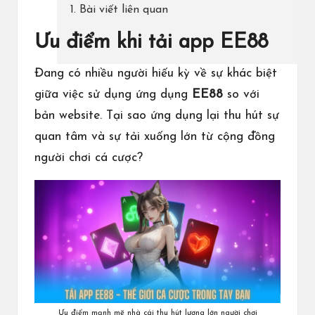
Bài viết liên quan
Ưu điểm khi tải app EE88
Đang có nhiều người hiếu kỳ về sự khác biệt
giữa việc sử dụng ứng dụng
EE88
so với
bản website. Tại sao ứng dụng lại thu hút sự
quan tâm và sự tải xuống lớn từ cộng đồng
người chơi cá cược?
Ưu điểm mạnh mẽ nhà cái thu hút lượng lớn người chơi