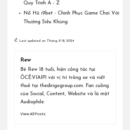
Quy Trình A - Z
Nổ Hũ i9bet - Chinh Phục Game Chơi Với
Thưởng Siêu Khủng
Last updated on Tháng 8 18, 2024
Rew
Bé Rew 18 tuổi, hiện công tác tại
ÔCÊ.VIAIPI với vị trí trông xe và viết
thuê tại thedirigogroup.com. Fan cuồng
của Social, Content, Website và là một
Audiophile.
View All Posts