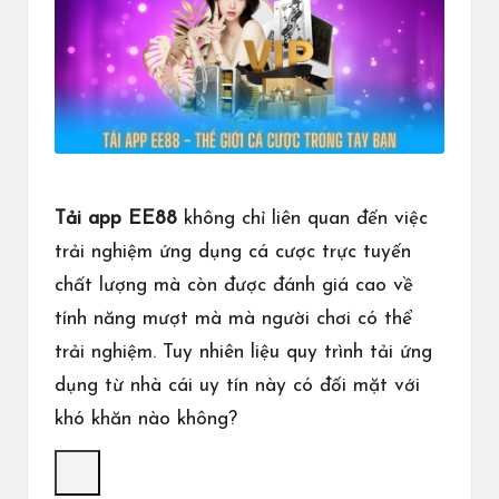
Tải app EE88
không chỉ liên quan đến việc
trải nghiệm ứng dụng cá cược trực tuyến
chất lượng mà còn được đánh giá cao về
tính năng mượt mà mà người chơi có thể
trải nghiệm. Tuy nhiên liệu quy trình tải ứng
dụng từ nhà cái uy tín này có đối mặt với
khó khăn nào không?