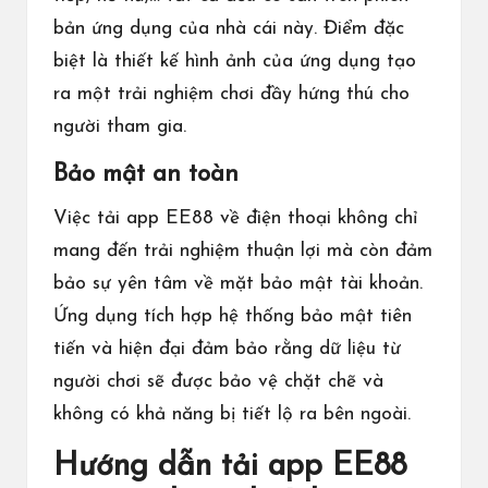
bản ứng dụng của nhà cái này. Điểm đặc
biệt là thiết kế hình ảnh của ứng dụng tạo
ra một trải nghiệm chơi đầy hứng thú cho
người tham gia.
Bảo mật an toàn
Việc tải app EE88 về điện thoại không chỉ
mang đến trải nghiệm thuận lợi mà còn đảm
bảo sự yên tâm về mặt bảo mật tài khoản.
Ứng dụng tích hợp hệ thống bảo mật tiên
tiến và hiện đại đảm bảo rằng dữ liệu từ
người chơi sẽ được bảo vệ chặt chẽ và
không có khả năng bị tiết lộ ra bên ngoài.
Hướng dẫn tải app EE88