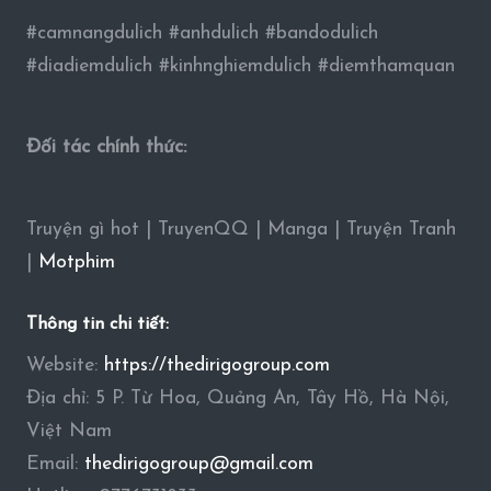
#camnangdulich #anhdulich #bandodulich
#diadiemdulich #kinhnghiemdulich #diemthamquan
Đối tác chính thức:
Truyện gì hot | TruyenQQ | Manga | Truyện Tranh
|
Motphim
Thông tin chi tiết:
Website:
https://thedirigogroup.com
Địa chỉ: 5 P. Từ Hoa, Quảng An, Tây Hồ, Hà Nội,
Việt Nam
Email:
thedirigogroup@gmail.com